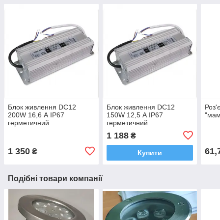
Блок живлення DC12
Блок живлення DC12
Роз'
200W 16,6 А IP67
150W 12,5 А IP67
"мам
герметичний
герметичний
1 188
₴
1 350
61,
₴
Купити
Подібні товари компанії