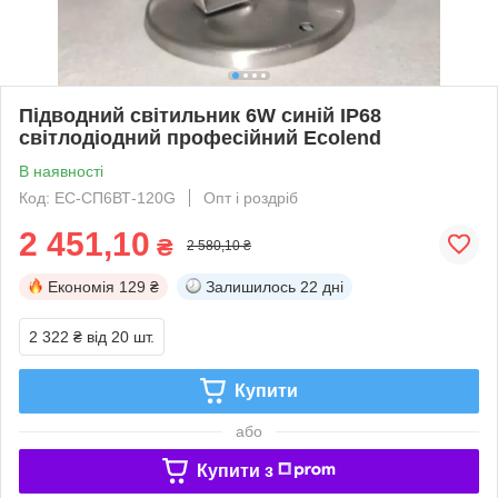
Підводний світильник 6W синій ІР68
світлодіодний професійний Ecolend
В наявності
Код: ЕС-СП6ВТ-120G
Опт і роздріб
2 451,10
₴
2 580,10 ₴
Економія
129 ₴
Залишилось
22 дні
2 322 ₴
від 20 шт.
Купити
або
Купити з