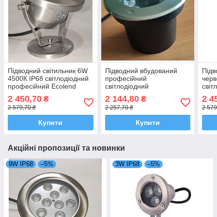
Підводний світильник 6W
Підводний вбудований
Підв
4500К IP68 світлодіодний
професійний
черв
професійний Ecolend
світлодіодний
світ
професійний світильник
проф
2 450,70
2 144,80
2 4
₴
₴
6*1W синій IP68 Ecolend
2 579,70 ₴
2 257,70 ₴
2 579
Купити
Купити
Акційні пропозиції та новинки
9W IP68
–5%
3W IP68
–5%