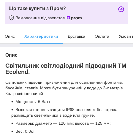
Що таке купити з Пром?
Замовлення під захистом
Опис
Характеристики
Доставка
Оплата
Умови 
Опис
Світильник світлодіодний підводний ТМ
Ecolend.
Світильник підводні призначений для освітлення
я
фонтанів
,
басейнів
, ставків. Може бути занурений у воду до 2-х метрів.
Колір світіння синій.
Мощность: 6 Ватт.
Высокая степень защиты IP68 позволяет без страха
размещать светильники в воде или грунте.
Размеры: диаметр ― 120 мм; высота ― 125 мм;
Вес: 0,8кг