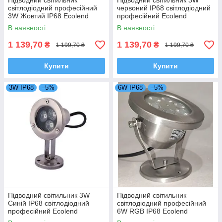
Підводний світильник
Підводний світильник 3W
світлодіодний професійний
червоний IP68 світлодіодний
3W Жовтий IP68 Ecolend
професійний Ecolend
В наявності
В наявності
1 139,70
1 139,70
₴
₴
1 199,70 ₴
1 199,70 ₴
Купити
Купити
3W IP68
–5%
6W IP68
–5%
Підводний світильник 3W
Підводний світильник
Синій IP68 світлодіодний
світлодіодний професійний
професійний Ecolend
6W RGB IP68 Ecolend