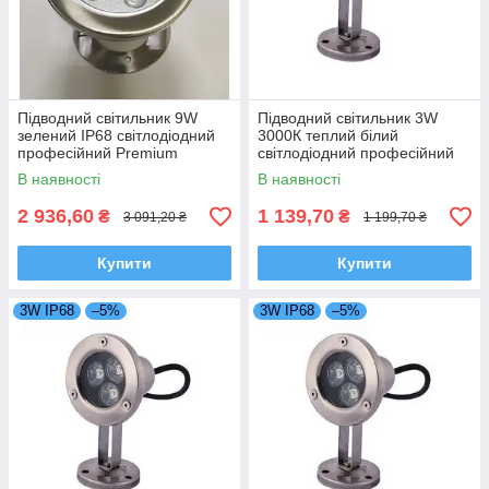
Підводний світильник 9W
Підводний світильник 3W
зелений IP68 світлодіодний
3000К теплий білий
професійний Premium
світлодіодний професійний
Ecolend
IP68 Ecolend
В наявності
В наявності
2 936,60
1 139,70
₴
₴
3 091,20 ₴
1 199,70 ₴
Купити
Купити
3W IP68
–5%
3W IP68
–5%