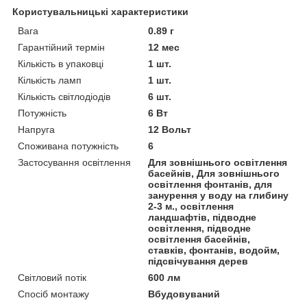
Користувальницькі характеристики
Вага
0.89 г
Гарантійний термін
12 мес
Кількість в упаковці
1 шт.
Кількість ламп
1 шт.
Кількість світлодіодів
6 шт.
Потужність
6 Вт
Напруга
12 Вольт
Споживана потужність
6
Застосування освітлення
Для зовнішнього освітлення
басейнів, Для зовнішнього
освітлення фонтанів, для
занурення у воду на глибину
2-3 м., освітлення
ландшафтів, підводне
освітлення, підводне
освітлення басейнів,
ставків, фонтанів, водойм,
підсвічування дерев
Світловий потік
600 лм
Спосіб монтажу
Вбудовуваний