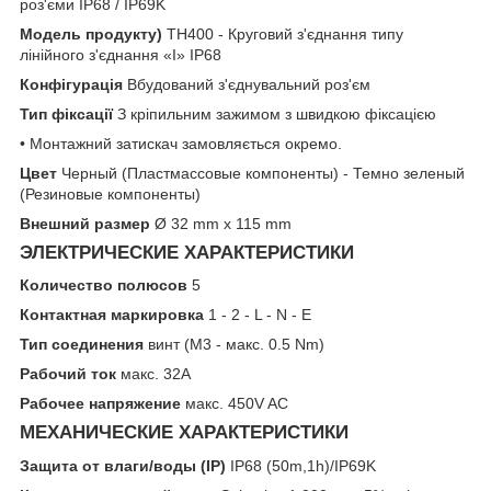
роз'єми IP68 / IP69K
Модель продукту)
TH400 - Круговий з'єднання типу
лінійного з'єднання «I» IP68
Конфігурація
Вбудований з'єднувальний роз'єм
Тип фіксації
З кріпильним зажимом з швидкою фіксацією
• Монтажний затискач замовляється окремо.
Цвет
Черный (Пластмассовые компоненты) - Темно зеленый
(Резиновые компоненты)
Внешний размер
Ø 32 mm x 115 mm
ЭЛЕКТРИЧЕСКИЕ ХАРАКТЕРИСТИКИ
Количество полюсов
5
Контактная маркировка
1 - 2 - L - N - E
Тип соединения
винт (M3 - макс. 0.5 Nm)
Рабочий ток
макс. 32A
Рабочее напряжение
макс. 450V AC
МЕХАНИЧЕСКИЕ ХАРАКТЕРИСТИКИ
Защита от влаги/воды (IP)
IP68 (50m,1h)/IP69K