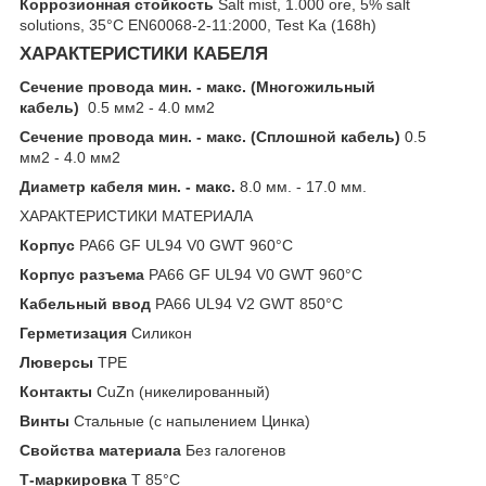
Коррозионная стойкость
Salt mist, 1.000 ore, 5% salt
solutions, 35°C EN60068-2-11:2000, Test Ka (168h)
ХАРАКТЕРИСТИКИ КАБЕЛЯ
Сечение провода мин. - макс. (Многожильный
кабель)
0.5 мм2 - 4.0 мм2
Сечение провода мин. - макс. (Сплошной кабель)
0.5
мм2 - 4.0 мм2
Диаметр кабеля мин. - макс.
8.0 мм. - 17.0 мм.
ХАРАКТЕРИСТИКИ МАТЕРИАЛА
Корпус
PA66 GF UL94 V0 GWT 960°C
Корпус разъема
PA66 GF UL94 V0 GWT 960°C
Кабельный ввод
PA66 UL94 V2 GWT 850°C
Герметизация
Силикон
Люверсы
TPE
Контакты
CuZn (никелированный)
Винты
Стальные (с напылением Цинка)
Свойства материала
Без галогенов
Т-маркировка
T 85°C