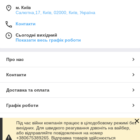
м. Київ
Салютна,17, Київ, 02000, Київ, Україна
Контакти
Сьогодні вихідний
Показати весь графік роботи
Про нас
Контакти
Доставка та оплата
Графік роботи
Повна версія сайту
Під час війни компанія працює в цілодобовому режимі без
вихідних. Для швидкого реагування дзвоніть на вайбер,
або відправляйте повідомлення на номер
Сайт створено на маркетплейсі
Prom.ua
+380675389265. Відправка товарів здійснюється