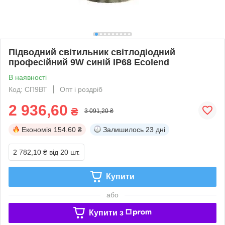
Підводний світильник світлодіодний
професійний 9W синій IP68 Ecolend
В наявності
Код: СП9ВТ
Опт і роздріб
2 936,60
₴
3 091,20 ₴
Економія
154.60 ₴
Залишилось
23 дні
2 782,10 ₴
від 20 шт.
Купити
або
Купити з