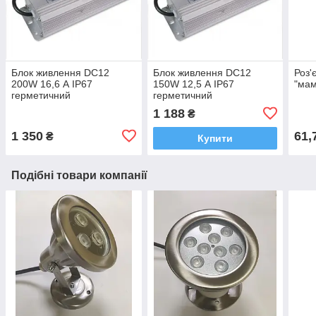
Блок живлення DC12
Блок живлення DC12
Роз'
200W 16,6 А IP67
150W 12,5 А IP67
"мам
герметичний
герметичний
1 188
₴
1 350
61,
₴
Купити
Подібні товари компанії