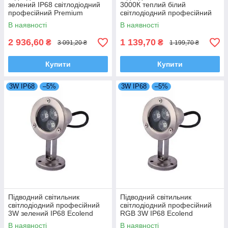
зелений IP68 світлодіодний
3000К теплий білий
професійний Premium
світлодіодний професійний
Ecolend
IP68 Ecolend
В наявності
В наявності
2 936,60
1 139,70
₴
₴
3 091,20 ₴
1 199,70 ₴
Купити
Купити
3W IP68
–5%
3W IP68
–5%
Підводний світильник
Підводний світильник
світлодіодний професійний
світлодіодний професійний
3W зелений IP68 Ecolend
RGB 3W IP68 Ecolend
В наявності
В наявності