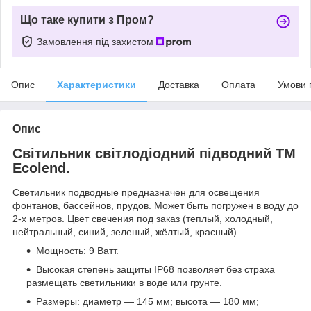
Що таке купити з Пром?
Замовлення під захистом
Опис
Характеристики
Доставка
Оплата
Умови 
Опис
Світильник світлодіодний підводний ТМ
Ecolend.
Светильник подводные предназначен для освещени
я
фонтанов
, бассейнов
, прудов. Может быть погружен в воду до
2-х метров.
Цвет свечения под заказ (теплый, холодный,
нейтральный, синий, зеленый, жёлтый, красный)
Мощность: 9 Ватт.
Высокая степень защиты IP68 позволяет без страха
размещать светильники в воде или грунте.
Размеры: диаметр ― 145 мм; высота ― 180 мм;