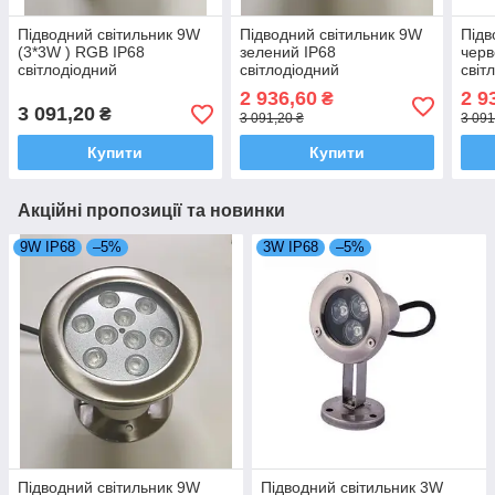
Підводний світильник 9W
Підводний світильник 9W
Підв
(3*3W ) RGB IP68
зелений IP68
черв
світлодіодний
світлодіодний
світ
професійний Ecolend
професійний Premium
про
2 936,60
2 9
₴
Ecolend
Ecol
3 091,20
₴
3 091,20 ₴
3 091
Купити
Купити
Акційні пропозиції та новинки
9W IP68
–5%
3W IP68
–5%
Підводний світильник 9W
Підводний світильник 3W