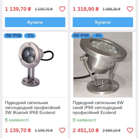
1 139,70
1 318,90
₴
₴
1 199,70 ₴
1 388,30 ₴
Купити
Купити
3W IP68
–5%
6W IP68
–5%
Підводний світильник
Підводний світильник 6W
світлодіодний професійний
синій ІР68 світлодіодний
3W Жовтий IP68 Ecolend
професійний Ecolend
В наявності
В наявності
1 139,70
2 451,10
₴
₴
1 199,70 ₴
2 580,10 ₴