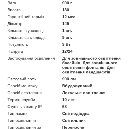
Вага
900 г
Висота
180
Гарантійний термін
12 мес
Діаметр
145
Кількість в упаковці
1 шт.
Кількість світлодіодів
9 шт.
Потужність
9 Вт
Напруга
12/24
Застосування освітлення
Для зовнішнього освітлення
басейнів, Для зовнішнього
освітлення фонтанів, Для
освітлення ландшафтів
Світловий потік
900 лм
Спосіб монтажу
Вбудовуваний
Спосіб освітлення
Локальне освітлення
Термін служби
10 лет
Ступінь захисту IP
68
Тип лампи
Світлодіодна
Тип освітлення
Світильник
Тип освітлення за
Переносне