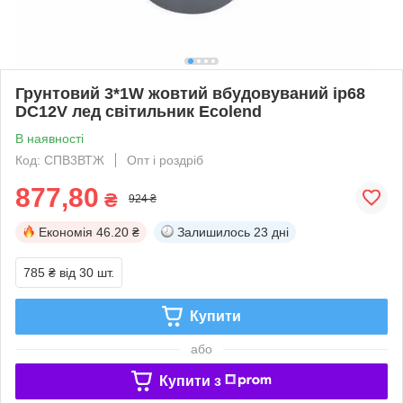
Грунтовий 3*1W жовтий вбудовуваний ip68
DC12V лед світильник Ecolend
В наявності
Код: СПВ3ВТЖ
Опт і роздріб
877,80
₴
924 ₴
Економія
46.20 ₴
Залишилось
23 дні
785 ₴
від 30 шт.
Купити
або
Купити з