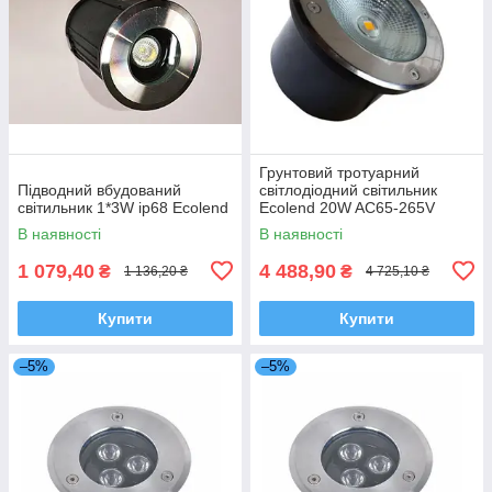
Грунтовий тротуарний
Підводний вбудований
світлодіодний світильник
світильник 1*3W ip68 Ecolend
Ecolend 20W AC65-265V
В наявності
В наявності
1 079,40
4 488,90
₴
₴
1 136,20 ₴
4 725,10 ₴
Купити
Купити
–5%
–5%