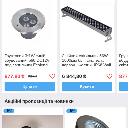
Грунтовий 3*1W синій
Лінійний світильник 36W
Грун
вбудований ip68 DC12V
1000мм біл., сін., зел.,
вбуд
лед світильник Ecolend
червон., жовтий. IP68 Wall
світ
washer Ecolend
877,80
6 844,80
877
₴
₴
924 ₴
Купити
Купити
Акційні пропозиції та новинки
–5%
–5%