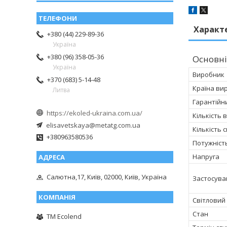
Характ
+380 (44) 229-89-36
Україна
+380 (96) 358-05-36
Основні
Україна
Виробник
+370 (683) 5-14-48
Країна ви
Литва
Гарантійн
https://ekoled-ukraina.com.ua/
Кількість 
elisavetskaya@metatg.com.ua
Кількість 
+380963580536
Потужніст
Напруга
Салютна,17, Київ, 02000, Київ, Україна
Застосува
Світловий 
Стан
TM Ecolend