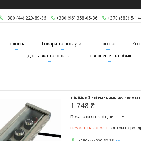
+380 (44) 229-89-36
+380 (96) 358-05-36
+370 (683) 5-14
Головна
Товари та послуги
Про нас
Кон
Доставка та оплата
Повернення та обмін
Лінійний світильник 9W 180мм I
1 748 ₴
Показати оптові ціни
Немає в наявності
Оптом і в розд
+380 (44) 229-89-36