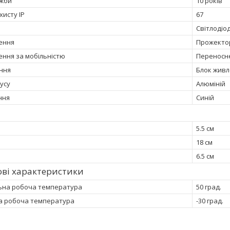
ужби
10 років
хисту IP
67
Світлодіо
лення
Прожекто
ення за мобільністю
Переносн
ння
Блок жив
усу
Алюміній
іння
Синій
и
5.5 см
18 см
6.5 см
ві характеристики
ьна робоча температура
50 град.
а робоча температура
-30 град.