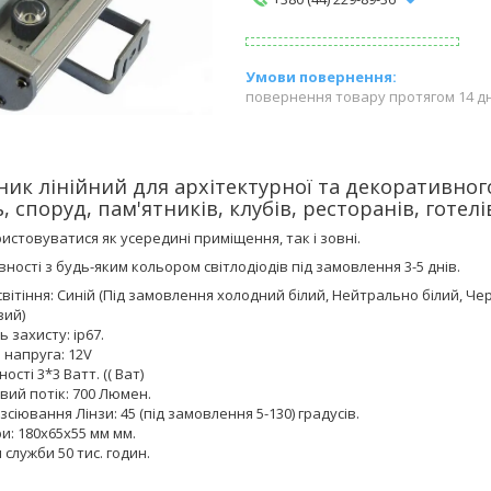
повернення товару протягом 14 д
ник лінійний для архітектурної та декоративного
, споруд, пам'ятників, клубів, ресторанів, готелів
стовуватися як усередині приміщення, так і зовні.
вності з будь-яким кольором світлодіодів під замовлення 3-5 днів.
світіння: Синій (Під замовлення холодний білий, Нейтрально білий, Ч
вий)
ь захисту: ip67.
 напруга: 12V
ості 3*3 Ватт. (( Ват)
вий потік: 700 Люмен.
зсіювання Лінзи: 45 (під замовлення 5-130) градусів.
и: 180х65х55 мм мм.
 служби 50 тис. годин.