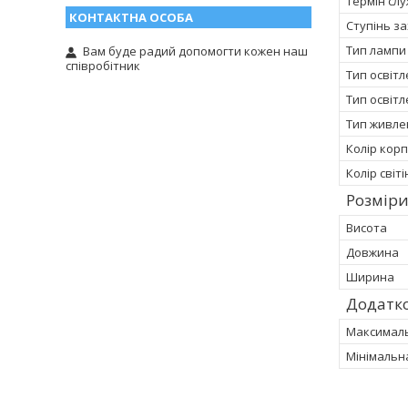
Термін сл
Ступінь за
Тип лампи
Вам буде радий допомогти кожен наш
співробітник
Тип освіт
Тип освітл
Тип живле
Колір корп
Колір світ
Розмір
Висота
Довжина
Ширина
Додатко
Максимал
Мінімальн