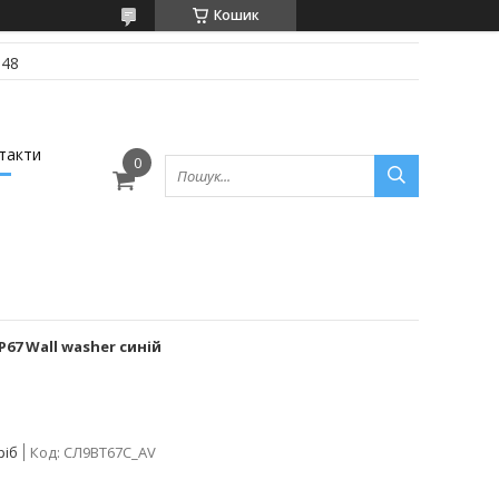
Кошик
-48
такти
P67 Wall washer синій
ріб
Код:
СЛ9ВТ67С_AV