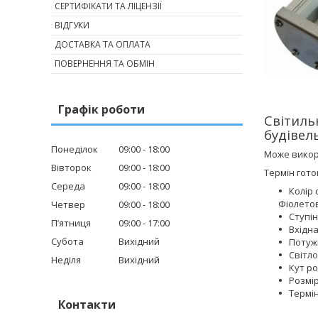
СЕРТИФІКАТИ ТА ЛІЦЕНЗІЇ
ВІДГУКИ
ДОСТАВКА ТА ОПЛАТА
ПОВЕРНЕННЯ ТА ОБМІН
Графік роботи
Світиль
будівель
Понеділок
09:00
18:00
Може викори
Вівторок
09:00
18:00
Термін гото
Середа
09:00
18:00
Колір 
Фіолето
Четвер
09:00
18:00
Ступін
Пʼятниця
09:00
17:00
Вхідна
Субота
Вихідний
Потужн
Світло
Неділя
Вихідний
Кут ро
Розмір
Термін
Контакти