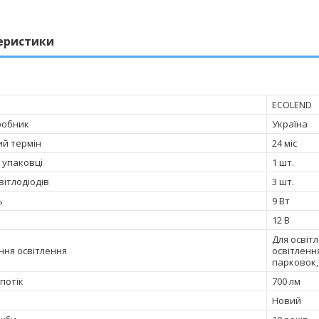
еристики
ECOLEND
робник
Україна
ий термін
24 міс
в упаковці
1 шт.
світлодіодів
3 шт.
ь
9 Вт
12 В
Для освіт
ння освітлення
освітленн
парковок,
потік
700 лм
Новий