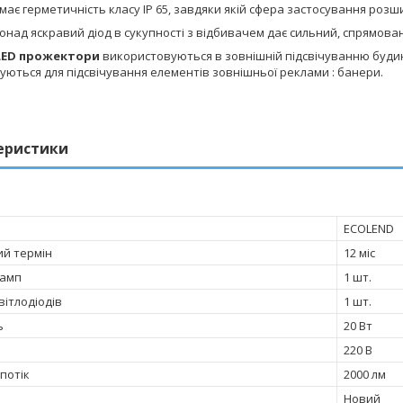
ає герметичність класу IP 65, завдяки якій сфера застосування розши
над яскравий діод в сукупності з відбивачем дає сильний, спрямован
LED прожектори
використовуються в зовнішній підсвічуванню будинкі
ються для підсвічування елементів зовнішньої реклами : банери.
еристики
ECOLEND
ий термін
12 міс
ламп
1 шт.
світлодіодів
1 шт.
ь
20 Вт
220 В
потік
2000 лм
Новий