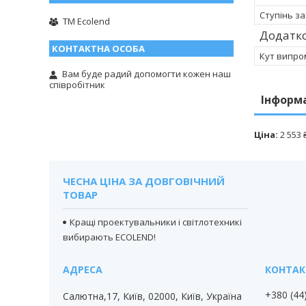
Ступінь за
TM Ecolend
Додатко
Кут випро
Вам буде радий допомогти кожен наш
співробітник
Інформ
Ціна:
2 553 
ЧЕСНА ЦІНА ЗА ДОВГОВІЧНИЙ
ТОВАР
Кращі проектувальники і світлотехникі
вибирають ECOLEND!
+380 (44
Салютна,17, Київ, 02000, Київ, Україна