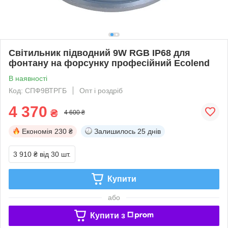
Світильник підводний 9W RGB IP68 для
фонтану на форсунку професійний Ecolend
В наявності
Код: СПФ9ВТРГБ
Опт і роздріб
4 370
₴
4 600 ₴
Економія
230 ₴
Залишилось
25 днів
3 910 ₴
від 30 шт.
Купити
або
Купити з