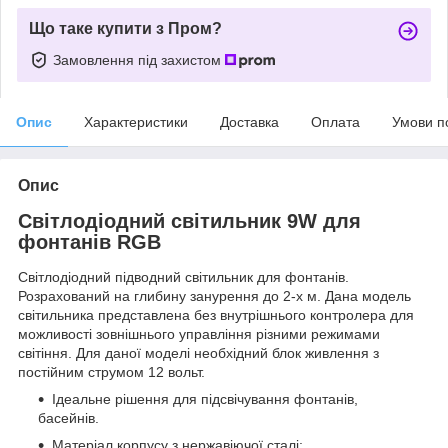
Що таке купити з Пром?
Замовлення під захистом
Опис
Характеристики
Доставка
Оплата
Умови п
Опис
Світлодіодний світильник 9W для
фонтанів RGB
Світлодіодний підводний світильник для фонтанів.
Розрахований на глибину занурення до 2-х м. Дана модель
світильника представлена без внутрішнього контролера для
можливості зовнішнього управління різними режимами
світіння. Для даної моделі необхідний блок живлення з
постійним струмом 12 вольт.
Ідеальне рішення для підсвічування фонтанів,
басейнів.
Матеріал корпусу з нержавіючої сталі;