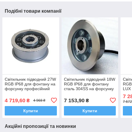
Подібні товари компанії
Світильник підводний 27W
Світильник підводний 18W
Світ
RGB IP68 для фонтану на
RGB IP68 для фонтану
RGB 
форсунку професійний
сталь 304SS на форсунку
LUX 
Ecolend
професійний Ecolend
алюм
7 2
проф
4 719,60
7 153,90
₴
₴
4 968 ₴
7 672
Купити
Купити
Акційні пропозиції та новинки