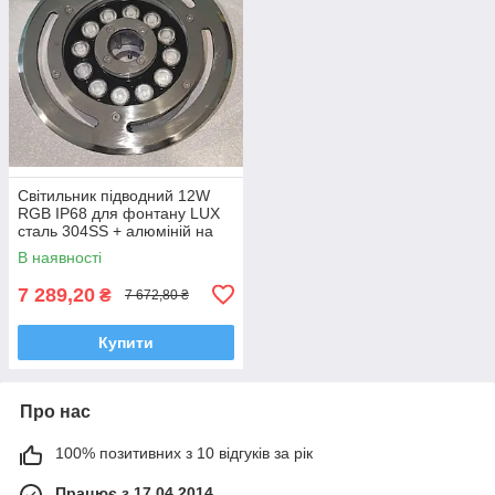
Світильник підводний 12W
RGB IP68 для фонтану LUX
сталь 304SS + алюміній на
форсунку професійний
В наявності
Ecolend
7 289,20
₴
7 672,80 ₴
Купити
Про нас
100% позитивних з 10 відгуків за рік
Працює з 17.04.2014