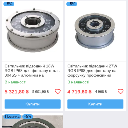
–5%
–5%
Світильник підводний 18W
Світильник підводний 27W
RGB IP68 для фонтану сталь
RGB IP68 для фонтану на
304SS + алюміній на
форсунку професійний
форсунку
Ecolend
В наявності
В наявності
професійнийEcolend
5 321,80
4 719,60
₴
₴
5 601,90 ₴
4 968 ₴
Купити
Купити
Новинка
–5%