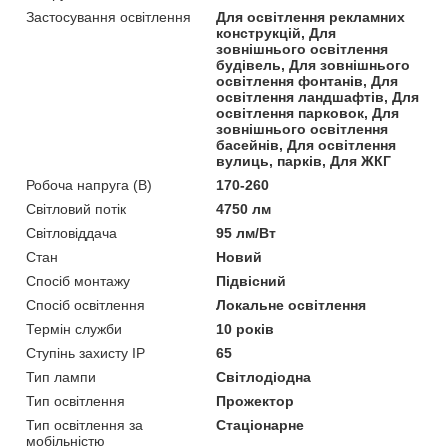
Застосування освітлення
Для освітлення рекламних
конструкцій, Для
зовнішнього освітлення
будівель, Для зовнішнього
освітлення фонтанів, Для
освітлення ландшафтів, Для
освітлення парковок, Для
зовнішнього освітлення
басейнів, Для освітлення
вулиць, парків, Для ЖКГ
Робоча напруга (В)
170-260
Світловий потік
4750 лм
Світловіддача
95 лм/Вт
Стан
Новий
Спосіб монтажу
Підвісний
Спосіб освітлення
Локальне освітлення
Термін служби
10 років
Ступінь захисту IP
65
Тип лампи
Світлодіодна
Тип освітлення
Прожектор
Тип освітлення за
Стаціонарне
мобільністю