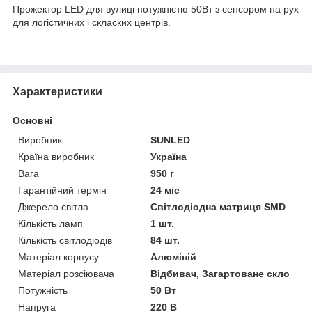
Прожектор LED для вулиці потужністю 50Вт з сенсором на рух
для логістичних і скласких центрів.
Характеристики
Основні
Виробник
SUNLED
Країна виробник
Україна
Вага
950 г
Гарантійний термін
24 міс
Джерело світла
Світлодіодна матриця SMD
Кількість ламп
1 шт.
Кількість світлодіодів
84 шт.
Матеріал корпусу
Алюміній
Матеріал розсіювача
Відбивач, Загартоване скло
Потужність
50 Вт
Напруга
220 В