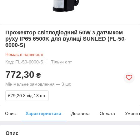
Прожектор світлодіодний 50W з датчиком
руху IP65 6500K для вулиці SUNLED (FL-50-
6000-S)
Немає в наявності
Код: FL-50-6000-S
Тільки опт
772,30
₴
Мінімальне замовлення — 3 шт.
679,20 ₴
від 13 шт.
Опис
Характеристики
Доставка
Оплата
Умови 
Опис