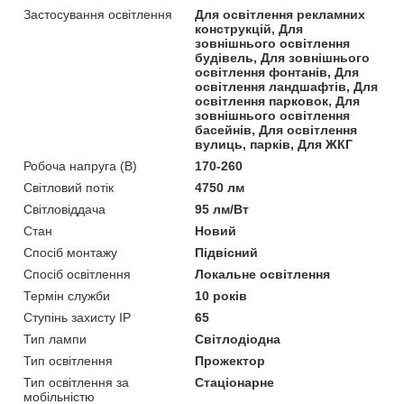
Застосування освітлення
Для освітлення рекламних
конструкцій, Для
зовнішнього освітлення
будівель, Для зовнішнього
освітлення фонтанів, Для
освітлення ландшафтів, Для
освітлення парковок, Для
зовнішнього освітлення
басейнів, Для освітлення
вулиць, парків, Для ЖКГ
Робоча напруга (В)
170-260
Світловий потік
4750 лм
Світловіддача
95 лм/Вт
Стан
Новий
Спосіб монтажу
Підвісний
Спосіб освітлення
Локальне освітлення
Термін служби
10 років
Ступінь захисту IP
65
Тип лампи
Світлодіодна
Тип освітлення
Прожектор
Тип освітлення за
Стаціонарне
мобільністю