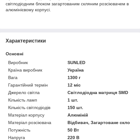
світлодіодним блоком загартованим скляним розсіювачем в
алюмінієвому корпусі.
Характеристики
Основні
Виробник
SUNLED
Країна виробник
Україна
Вага
1300 г
Гарантійний термін
12 міс
Джерело світла
Світлодіодна матриця SMD
Кількість ламп
1 шт.
Кількість світлодіодів
150 шт.
Матеріал корпусу
Алюміній
Матеріал розсіювача
Відбивач, Загартоване скло
Потужність
50 Вт
Напруга
220 В