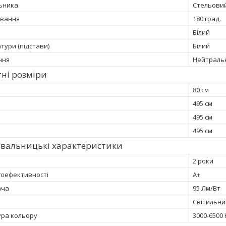
льника
Стельови
ювання
180 град.
Білий
тури (підстави)
Білий
іння
Нейтраль
ні розміри
80 см
495 см
495 см
495 см
увальницькі характеристики
2 роки
гоефективності
A+
ача
95 Лм/Вт
Світильни
ра кольору
3000-6500 