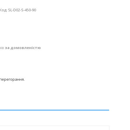
Код:
SL-D02-S-450-90
нів
за домовленістю
 перегорання.