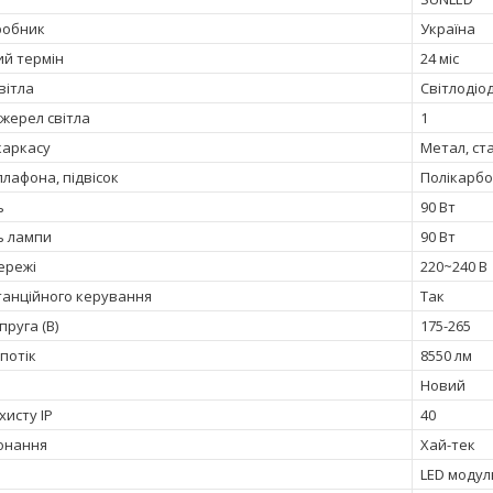
робник
Україна
ий термін
24 міс
вітла
Світлодіо
джерел світла
1
каркасу
Метал, ст
лафона, підвісок
Полікарб
ь
90 Вт
ь лампи
90 Вт
ережі
220~240 В
танційного керування
Так
руга (В)
175-265
потік
8550 лм
Новий
хисту IP
40
онання
Хай-тек
LED модул