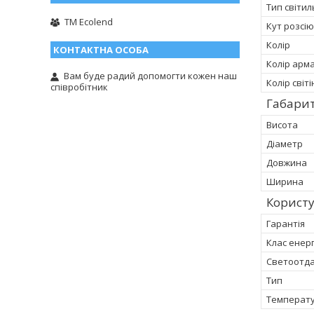
Тип світи
TM Ecolend
Кут розсі
Колір
Колір арма
Вам буде радий допомогти кожен наш
Колір світ
співробітник
Габарит
Висота
Діаметр
Довжина
Ширина
Корист
Гарантія
Клас енер
Светоотд
Тип
Температу