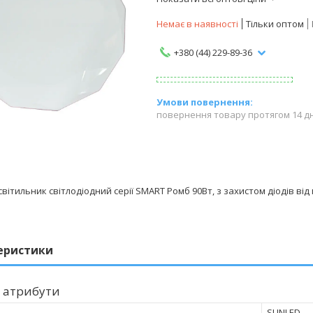
Немає в наявності
Тільки оптом
+380 (44) 229-89-36
повернення товару протягом 14 д
вітильник світлодіодний серії SMART Ромб 90Вт, з захистом діодів від
еристики
 атрибути
SUNLED