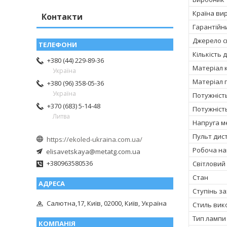
Країна ви
Контакти
Гарантійн
Джерело с
Кількість 
+380 (44) 229-89-36
Матеріал 
Україна
Матеріал п
+380 (96) 358-05-36
Україна
Потужніст
+370 (683) 5-14-48
Потужніст
Литва
Напруга м
Пульт дис
https://ekoled-ukraina.com.ua/
Робоча нап
elisavetskaya@metatg.com.ua
+380963580536
Світловий 
Стан
Ступінь за
Салютна,17, Київ, 02000, Київ, Україна
Стиль вик
Тип лампи