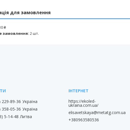
ація для замовлення
10 ₴
е замовлення:
2 шт.
https://ekoled-
) 229-89-36
Україна
ukraina.com.ua/
) 358-05-36
Україна
elisavetskaya@metatg.com.ua
3) 5-14-48
Литва
+380963580536