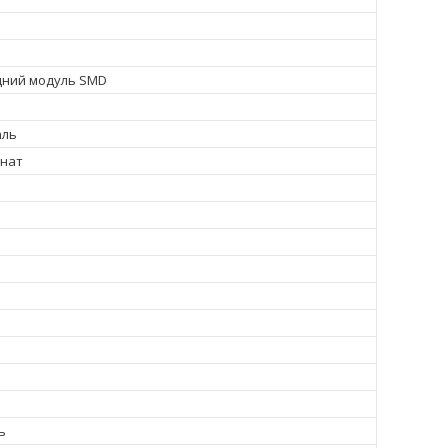
дний модуль SMD
аль
онат
ь