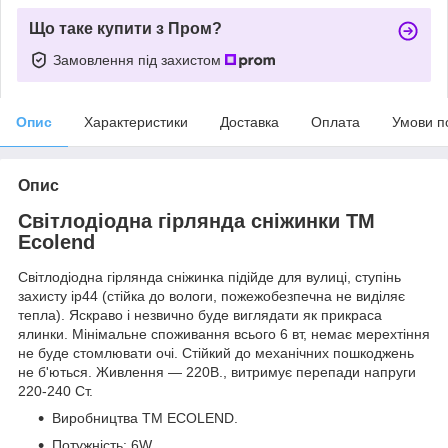
Що таке купити з Пром?
Замовлення під захистом
Опис
Характеристики
Доставка
Оплата
Умови п
Опис
Світлодіодна гірлянда сніжинки ТМ
Ecolend
Світлодіодна гірлянда сніжинка підійде для вулиці, ступінь
захисту ip44 (стійка до вологи, пожежобезпечна не виділяє
тепла). Яскраво і незвично буде виглядати як прикраса
ялинки. Мінімальне споживання всього 6 вт, немає мерехтіння
не буде стомлювати очі. Стійкий до механічних пошкоджень
не б'ються. Живлення ― 220В., витримує перепади напруги
220-240 Ст.
Виробництва ТМ ECOLEND.
Потужність: 6W.