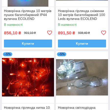
Новорічна гірлянда 10 метрів
Новорічна гірлянда сніжинки
пушок багатобарвний IP44
10 метрів багатобарвний 100
вулична ECOLEND
Leds вулична ECOLEND
В наявності
В наявності
856,10
891,50
₴
₴
901,10 ₴
938,40 ₴
Купити
Купити
–5%
–5%
Новорічна гірлянда нитка 10
Новорічна світлодіодна