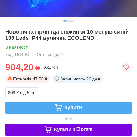
Новорічна гірлянда сніжинки 10 метрів синій
100 Leds IP44 вулична ECOLEND
В наявності
Код: НС10С
Опт і роздріб
904,20
₴
951,70 ₴
Економія
47.50 ₴
Залишилось
26 днів
809 ₴
від 5 шт.
Купити
або
Купити з