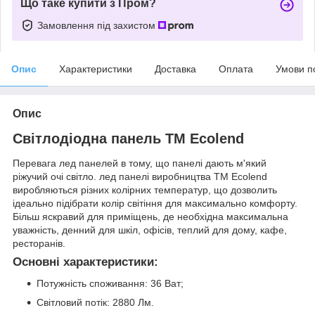
Що таке купити з Пром?
Замовлення під захистом
Опис
Характеристики
Доставка
Оплата
Умови п
Опис
Світлодіодна панель ТМ Ecolend
Перевага лед панелей в тому, що панелі дають м'який
ріжучий очі світло. лед панелі виробництва ТМ Ecolend
виробляються різних колірних температур, що дозволить
ідеально підібрати колір світіння для максимально комфорту.
Більш яскравий для приміщень, де необхідна максимальна
уважність, денний для шкіл, офісів, теплий для дому, кафе,
ресторанів.
Основні характеристики:
Потужність споживання: 36 Ват;
Світловий потік: 2880 Лм.