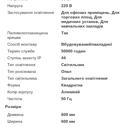
Напруга
220 В
Застосування освітлення
Для офісних приміщень, Для
торгових площ, Для
медичних установ, Для
навчальних закладів
Пиловологозахищена
Так
кришка
Спосіб монтажу
Вбудовуваний/накладної
Термін служби
50000 годин
Ступінь захисту IP
44
Тип освітлення
Світильник
Тип розсіювача
Опал
Тип світильника
Загального освітлення
Форма
Квадратна
Колір корпусу
Алюміній
Частота
50 Гц
Розміри
Довжина
600 мм
Ширина
600 мм