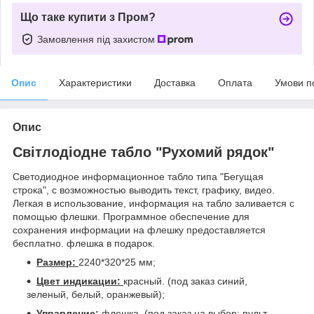
Що таке купити з Пром?
Замовлення під захистом
Опис
Характеристики
Доставка
Оплата
Умови п
Опис
Світлодіодне табло "Рухомий рядок"
Светодиодное информационное табло типа "Бегущая
строка", с возможностью выводить текст, графику, видео.
Легкая в использование, информация на табло заливается с
помощью флешки. Программное обеспечение для
сохранения информации на флешку предоставляется
бесплатно. флешка в подарок.
Размер:
2240*320*25 мм;
Цвет индикации:
красный. (под заказ синий,
зеленый, белый, оранжевый);
Управление:
флешка. (под заказ на выбор: пульт,