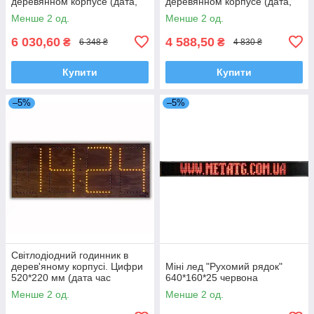
деревянном корпусе (дата,
деревянном корпусе (дата,
время, температура)
время, температура)
Менше 2 од.
Менше 2 од.
6 030,60
4 588,50
₴
₴
6 348 ₴
4 830 ₴
Купити
Купити
–5%
–5%
Світлодіодний годинник в
дерев'яному корпусі. Цифри
Міні лед "Рухомий рядок"
520*220 мм (дата час
640*160*25 червона
температура)
Менше 2 од.
Менше 2 од.