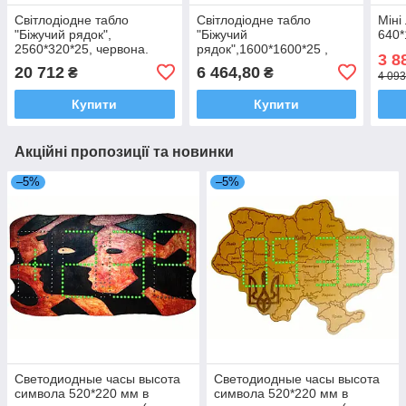
Світлодіодне табло
Світлодіодне табло
Міні
"Біжучий рядок",
"Біжучий
640*
2560*320*25, червона.
рядок",1600*1600*25 ,
3 8
червона.
20 712
6 464,80
₴
₴
4 093
Купити
Купити
Акційні пропозиції та новинки
–5%
–5%
Светодиодные часы высота
Светодиодные часы высота
символа 520*220 мм в
символа 520*220 мм в