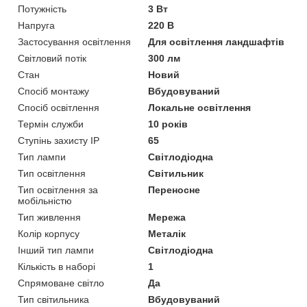
Потужність
3 Вт
Напруга
220 В
Застосування освітлення
Для освітлення ландшафтів
Світловий потік
300 лм
Стан
Новий
Спосіб монтажу
Вбудовуваний
Спосіб освітлення
Локальне освітлення
Термін служби
10 років
Ступінь захисту IP
65
Тип лампи
Світлодіодна
Тип освітлення
Світильник
Тип освітлення за
Переносне
мобільністю
Тип живлення
Мережа
Колір корпусу
Металік
Інший тип лампи
Світлодіодна
Кількість в наборі
1
Спрямоване світло
Да
Тип світильника
Вбудовуваний