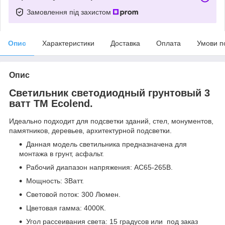
Замовлення під захистом
Опис
Характеристики
Доставка
Оплата
Умови п
Опис
Светильник светодиодный грунтовый 3
ватт ТМ Ecolend.
Идеально подходит для подсветки зданий, стел, монументов,
памятников, деревьев, архитектурной подсветки.
Данная модель светильника предназначена для
монтажа в грунт, асфальт.
Рабочий диапазон напряжения: АС65-265В.
Мощность: 3Ватт.
Световой поток: 300 Люмен.
Цветовая гамма: 4000К.
Угол рассеивания света: 15 градусов или под заказ