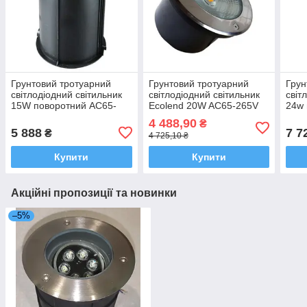
Грунтовий тротуарний
Грунтовий тротуарний
Грун
світлодіодний світильник
світлодіодний світильник
світ
15W поворотний AC65-
Ecolend 20W AC65-265V
24w 
265V Ecolend
265v
4 488,90
₴
5 888
7 7
₴
4 725,10 ₴
Купити
Купити
Акційні пропозиції та новинки
–5%