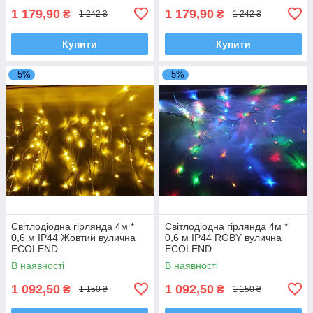
1 179,90
1 179,90
₴
₴
1 242 ₴
1 242 ₴
Купити
Купити
–5%
–5%
Світлодіодна гірлянда 4м *
Світлодіодна гірлянда 4м *
0,6 м IP44 Жовтий вулична
0,6 м IP44 RGBY вулична
ECOLEND
ECOLEND
В наявності
В наявності
1 092,50
1 092,50
₴
₴
1 150 ₴
1 150 ₴