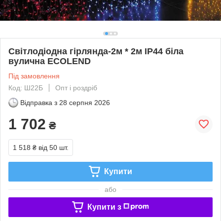
Світлодіодна гірлянда-2м * 2м IP44 біла
вулична ECOLEND
Під замовлення
Код: Ш22Б
Опт і роздріб
Відправка з
28 серпня 2026
1 702
₴
1 518 ₴
від 50 шт.
Купити
або
Купити з