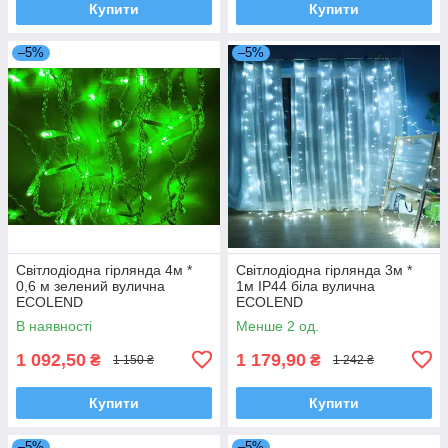
Купити
Купити
–5%
–5%
Світлодіодна гірлянда 4м *
Світлодіодна гірлянда 3м *
0,6 м зелений вулична
1м IP44 біла вулична
ECOLEND
ECOLEND
В наявності
Менше 2 од.
1 092,50
1 179,90
₴
₴
1 150 ₴
1 242 ₴
Купити
Купити
–5%
–5%