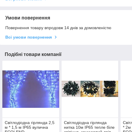
Умови повернення
Повернення товару впродовж 14 днів за домовленістю
Всі умови повернення
Подібні товари компанії
Світлодіодна гірлянда 2,5
Світлодіодна гірлянда
Світ
м * 1,5 м IP65 вулична
нитка 10м IP65 тепле біле
* 2м
ECOLEND
світіння, каучуковий дріт
ECO