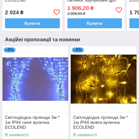
вулична ECOLEND
1 906,20
₴
2 024
1 7
₴
2 006,50 ₴
Купити
Купити
Акційні пропозиції та новинки
–5%
–5%
Світлодіодна гірлянда 3м *
Світлодіодна гірлянда 3м *
1м IP44 синя вулична
1м IP44 жовта вулична
ECOLEND
ECOLEND
В наявності
В наявності