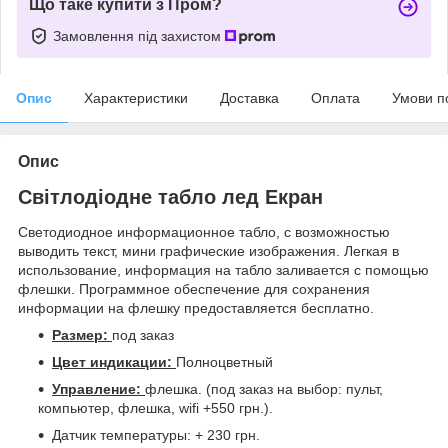
Що таке купити з Пром?
Замовлення під захистом
Опис
Характеристики
Доставка
Оплата
Умови п
Опис
Світлодіодне табло лед Екран
Светодиодное информационное табло, с возможностью
выводить текст, мини графические изображения. Легкая в
использование, информация на табло заливается с помощью
флешки. Программное обеспечение для сохранения
информации на флешку предоставляется бесплатно.
Размер:
под заказ
Цвет индикации:
Полноцветный
Управление:
флешка. (под заказ на выбор: пульт,
компьютер, флешка, wifi +550 грн.).
Датчик температуры: + 230 грн.