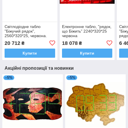
Світлодіодне табло
Електронне табло, "рядок,
Світ
"Біжучий рядок",
що Біжить" 2240*320*25
"Біж
2560*320*25, червона.
червона
рядо
черв
20 712
18 078
6 4
₴
₴
Купити
Купити
Акційні пропозиції та новинки
–5%
–5%