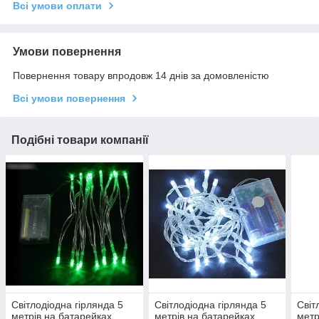
Всі умови оплати
Умови повернення
Повернення товару впродовж 14 днів за домовленістю
Всі умови повернення
Подібні товари компанії
Світлодіодна гірлянда 5
Світлодіодна гірлянда 5
Світ
метрів на батарейках
метрів на батарейках
метр