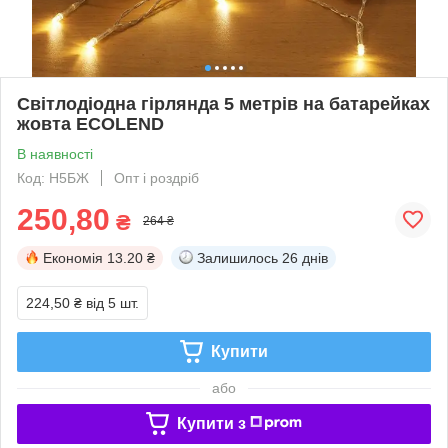
Світлодіодна гірлянда 5 метрів на батарейках
жовта ECOLEND
В наявності
Код: Н5БЖ
Опт і роздріб
250,80
₴
264 ₴
Економія
13.20 ₴
Залишилось
26 днів
224,50 ₴
від 5 шт.
Купити
або
Купити з