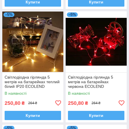
Купити
Купити
–5%
–5%
Світлодіодна гірлянда 5
Світлодіодна гірлянда 5
метрів на батарейках теплий
метрів на батарейках
білий IP20 ECOLEND
червона ECOLEND
В наявності
В наявності
250,80
250,80
₴
₴
264 ₴
264 ₴
Купити
Купити
–5%
–5%