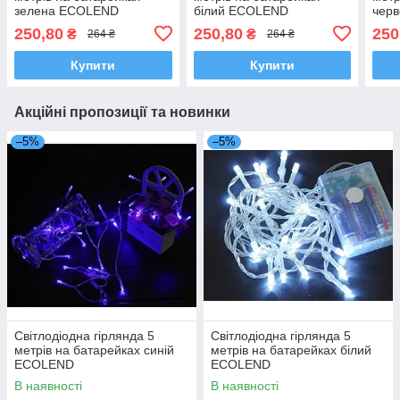
зелена ECOLEND
білий ECOLEND
чер
250,80
250,80
250
₴
₴
264 ₴
264 ₴
Купити
Купити
Акційні пропозиції та новинки
–5%
–5%
Світлодіодна гірлянда 5
Світлодіодна гірлянда 5
метрів на батарейках синій
метрів на батарейках білий
ECOLEND
ECOLEND
В наявності
В наявності