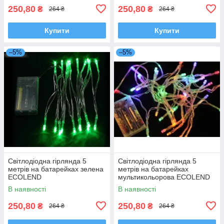
250,80
250,80
₴
₴
264 ₴
264 ₴
Купити
Купити
–5%
–5%
Світлодіодна гірлянда 5
Світлодіодна гірлянда 5
метрів на батарейках зелена
метрів на батарейках
ECOLEND
мультикольорова ECOLEND
В наявності
В наявності
250,80
250,80
₴
₴
264 ₴
264 ₴