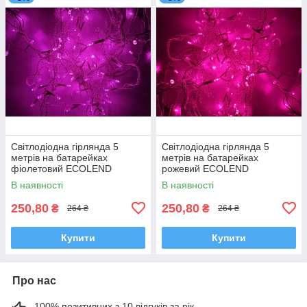
Світлодіодна гірлянда 5
Світлодіодна гірлянда 5
метрів на батарейках
метрів на батарейках
фіолетовий ECOLEND
рожевий ECOLEND
В наявності
В наявності
250,80
250,80
₴
₴
264 ₴
264 ₴
Купити
Купити
Про нас
100% позитивних з 10 відгуків за рік