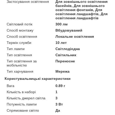
Застосування освітлення
Для зовнішнього освітлення
басейнів, Для зовнішнього
освітлення фонтанів, Для
освітлення ландшафтів, Для
освітлення ландшафтів
Світловий потік
300 лм
Спосіб монтажу
Вбудовуваний
Спосіб освітлення
Локальне освітлення
Термін служби
10 лет
Тип лампи
Світлодіодна
Тип освітлення
Світильник
Тип освітлення за
Переносне
мобільністю
Тип харчування
Мережа
Користувальницькі характеристики
Вага
0.89 г
Кількість в наборі
1
Кількість джерел світла
3
Потужність лампи
3 Вт
Спрямоване світло
Да