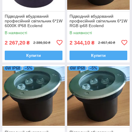
Підводний вбудований
Підводний вбудований
професійний світильник 6*1W
професійний світильник 6*1W
6000К IP68 Ecolend
RGB ip68 Ecolend
В наявності
В наявності
2 267,20
2 344,10
₴
₴
2 386,50 ₴
2 467,40 ₴
Купити
Купити
6W IP68
–5%
6W IP68
–5%