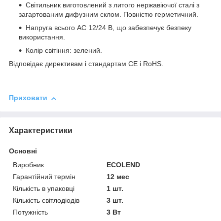
Світильник виготовлений з литого нержавіючої сталі з
загартованим дифузним склом. Повністю герметичний.
Напруга всього АС 12/24 В, що забезпечує безпеку
використання.
Колір світіння: зелений.
Відповідає
директивам і
стандартам
CE
і
RoHS.
Приховати
Характеристики
Основні
Виробник
ECOLEND
Гарантійний термін
12 мес
Кількість в упаковці
1 шт.
Кількість світлодіодів
3 шт.
Потужність
3 Вт