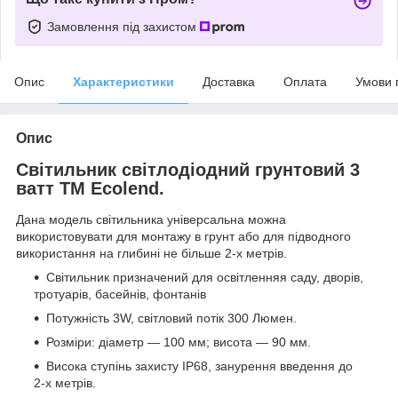
Замовлення під захистом
Опис
Характеристики
Доставка
Оплата
Умови 
Опис
Світильник світлодіодний грунтовий 3
ватт ТМ Ecolend.
Дана модель світильника універсальна можна
використовувати для монтажу в грунт або для підводного
використання на глибині не більше 2-х метрів.
Світильник призначений для освітлення
я
саду
,
дворів,
тротуарів, басейнів, фонтанів
Потужність 3W, світловий потік 300 Люмен.
Розміри: діаметр ― 100 мм; висота ― 90 мм.
Висока ступінь захисту IP68, занурення введення до
2-х метрів.