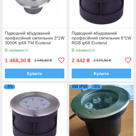
Підводний вбудований
Підводний вбудований
професійний світильник 3*1W
професійний світильник 6*1W
3000К ip68 TM Ecolend
RGB ip68 Ecolend
В наявності
В наявності
1 468,30
2 442
₴
₴
1 545,60 ₴
2 570,50 ₴
Купити
Купити
–5%
6W IP68
–5%