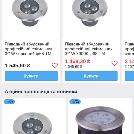
Підводний вбудований
Підводний вбудований
Підв
професійний світильник
професійний світильник
про
3*1W червоний ip68 TM
3*1W 3000К ip68 TM
світ
Ecolend
Ecolend
проф
1 468,30
2 1
₴
6*1W
1 545,60
₴
1 545,60 ₴
2 257
Купити
Купити
Акційні пропозиції та новинки
–5%
–5%