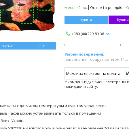
Менше 2 од.
Оптом і в роздріб
К
Купити
Купити
+380 (44) 229-89-36
%
23 дні
повернення товару протягом 14 д
У компанії підключені електронні 
покидаючи сайту.
ые часы с датчиком температуры и пультом управления
ель часов можно устанавливать только в помещении
бник: Україна.
олу 520*220 мм (світлодіоди в один ряд (під замовлення 2-3 ряди світло