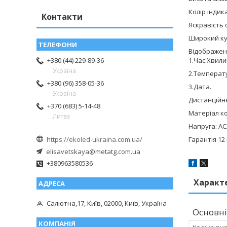
Колір індик
Контакти
Яскравість 
Широкий кут
Відображенн
1.Час:Хвили
+380 (44) 229-89-36
Україна
2.Температ
+380 (96) 358-05-36
3.Дата.
Україна
Дистанційне
+370 (683) 5-14-48
Матеріал к
Литва
Напруга: АС
https://ekoled-ukraina.com.ua/
Гарантія 12 
elisavetskaya@metatg.com.ua
+380963580536
Характ
Салютна,17, Київ, 02000, Київ, Україна
Основні