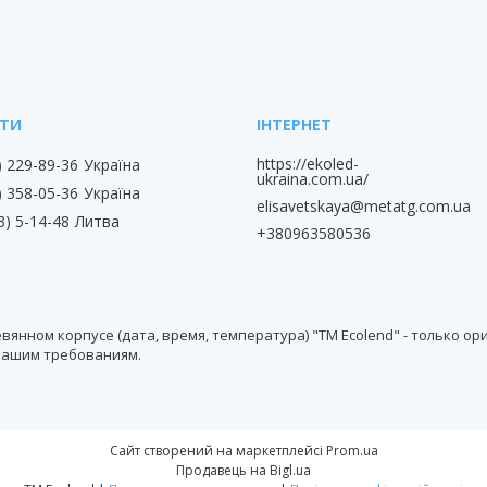
https://ekoled-
) 229-89-36
Україна
ukraina.com.ua/
) 358-05-36
Україна
elisavetskaya@metatg.com.ua
3) 5-14-48
Литва
+380963580536
янном корпусе (дата, время, температура) "TM Ecolend" - только о
 Вашим требованиям.
Сайт створений на маркетплейсі
Prom.ua
Продавець на Bigl.ua