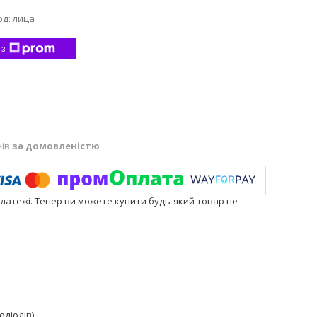
од:
лица
 з
нів
за домовленістю
платежі. Тепер ви можете купити будь-який товар не
діодів).