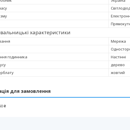
робник
Україна
часу
Світлодіо
ізму
Електрон
Прямокут
увальницькі характеристики
вання
Мережа
Одностор
ння годинника
Настінні
усу
дерево
ерблату
жовтий
ація для замовлення
60 ₴