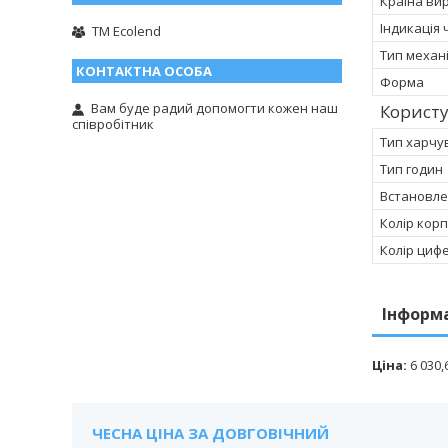
Країна ви
Індикація 
TM Ecolend
Тип механ
Форма
Вам буде радий допомогти кожен наш
Корист
співробітник
Тип харчу
Тип годин
Встановле
Колір корп
Колір циф
Інформ
Ціна:
6 030,
ЧЕСНА ЦІНА ЗА ДОВГОВІЧНИЙ