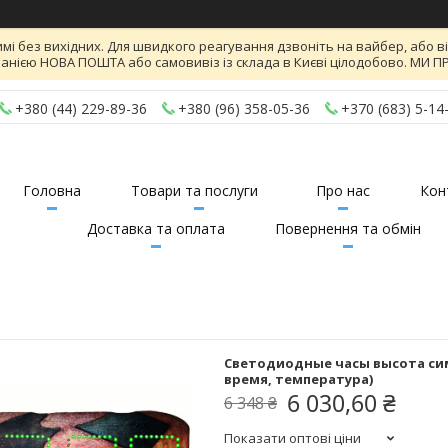
имі без вихідних. Для швидкого реагування дзвоніть на вайбер, або 
панією НОВА ПОШТА або самовивіз із склада в Києві цілодобово. МИ
+380 (44) 229-89-36
+380 (96) 358-05-36
+370 (683) 5-14
Головна
Товари та послуги
Про нас
Кон
Доставка та оплата
Повернення та обмін
Светодиодные часы высота сим
время, температура)
6 030,60 ₴
6 348 ₴
Показати оптові ціни