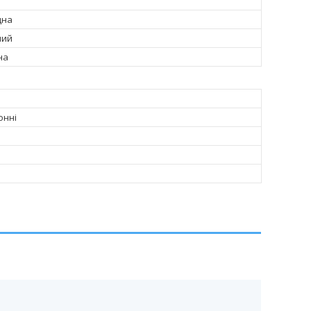
дна
ний
на
онні