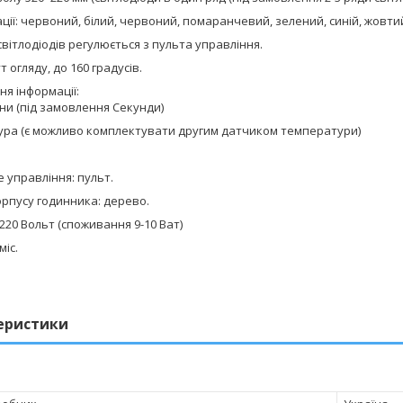
ації: червоний, білий, червоний, помаранчевий, зелений, синій, жовти
світлодіодів регулюється з пульта управління.
 огляду, до 160 градусів.
я інформації:
ни (під замовлення Секунди)
ура (є можливо комплектувати другим датчиком температури)
 управління: пульт.
орпусу годинника: дерево.
220 Вольт (споживання 9-10 Ват)
міс.
еристики